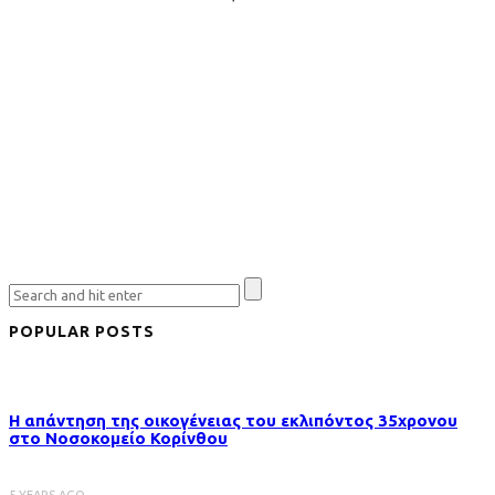
POPULAR POSTS
Η απάντηση της οικογένειας του εκλιπόντος 35χρονου
στo Νοσοκομείο Κορίνθου
5 YEARS AGO