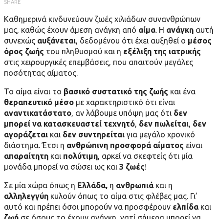
SHARE
Καθημερινά κινδυνεύουν ζωές χιλιάδων συνανθρώπων
μας, καθώς έχουν άμεση ανάγκη από
αίμα
. Η
ανάγκη
αυτή
συνεχώς
αυξάνεται
, δεδομένου ότι έχει αυξηθεί ο
μέσος
όρος ζωής
του πληθυσμού και η
εξέλιξη της ιατρικής
στις χειρουργικές επεμβάσεις, που απαιτούν μεγάλες
ποσότητας αίματος.
Το αίμα είναι το
βασικό συστατικό της ζωής
και ένα
θεραπευτικό μέσο
με χαρακτηριστικό ότι είναι
αναντικατάστατο
, αν λάβουμε υπόψη μας ότι
δεν
μπορεί να κατασκευαστεί τεχνητό
,
δεν πωλείται
,
δεν
αγοράζεται
και
δεν συντηρείται
για μεγάλο χρονικό
διάστημα. Έτσι η
ανθρώπινη προσφορά αίματος
είναι
απαραίτητη
και
πολύτιμη
, αρκεί να σκεφτείς ότι μία
μονάδα μπορεί να σώσει ως και
3 ζωές
!
Σε μία χώρα όπως η
Ελλάδα,
η
ανθρωπιά
και η
αλληλεγγύη
κυλoύν όπως το αίμα στις φλέβες μας. Γι’
αυτό και πρέπει όσοι μπορούν να προσφέρουν
ελπίδα
και
ζωή
σε όσους το έχουν ανάγκη, γατί σήμερα μπορεί να