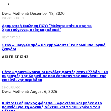
Dwra Metheniti
December 18, 2020
PREVIOUS ARTICLE
Δραματική έκκληση ΠΟΥ: “Μείνετε σπίτια σας τα
Χριστούγεννα, ο ιός καραδοκεί”
NEXT ARTICLE
Στον «Ευαγγελισμό» θα εμβολιαστεί το πρωθυπουργικό
ζευγάρι
ΔΕΙΤΕ ΕΠΙΣΗΣ
Πότε «φουντώνουν» οι μεγάλες φωτιές στην Ελλάδα – Οι
πυρκαγιές της Κορινθίας που έσπασαν τον «κανόνα» της
επικίνδυνης περιόδου
2 HOURS AGO
Dwra Metheniti
August 6, 2026
Κιάτο: Ο Δήμαρχος φόρεσε… «φανέλα» και μπήκε στο
παιχνίδι για τη «Λευκή Νύχτα» και τα 100 χρόνια του
Πέλοπα