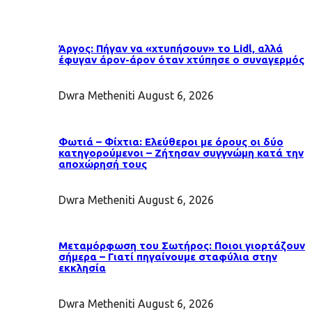
Άργος: Πήγαν να «χτυπήσουν» το Lidl, αλλά
έφυγαν άρον-άρον όταν χτύπησε ο συναγερμός
Dwra Metheniti
August 6, 2026
Φωτιά – Φίχτια: Ελεύθεροι με όρους οι δύο
κατηγορούμενοι – Ζήτησαν συγγνώμη κατά την
αποχώρησή τους
Dwra Metheniti
August 6, 2026
Μεταμόρφωση του Σωτήρος: Ποιοι γιορτάζουν
σήμερα – Γιατί πηγαίνουμε σταφύλια στην
εκκλησία
Dwra Metheniti
August 6, 2026