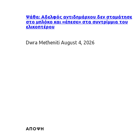
Ψάθα: Αδελφός αντιδημάρχου δεν σταμάτησε
στο μπλόκο και «έπεσε» στα συντρίμμια του
ελικοπτέρου
Dwra Metheniti
August 4, 2026
ΑΠΟΨΗ