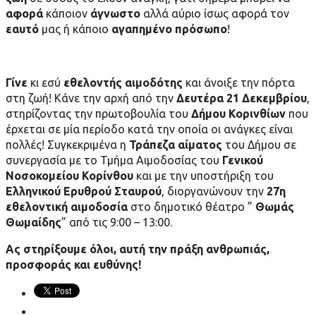
αφορά
κάποιον
άγνωστο
αλλά αύριο ίσως αφορά τον
εαυτό
μας ή κάποιο
αγαπημένο πρόσωπο
!
Γίνε
κι εσύ
εθελοντής αιμοδότης
και άνοιξε την πόρτα
στη ζωή! Κάνε την αρχή από την
Δευτέρα 21 Δεκεμβρίου
,
στηρίζοντας την πρωτοβουλία του
Δήμου Κορινθίων
που
έρχεται σε μία περίοδο κατά την οποία οι ανάγκες είναι
πολλές! Συγκεκριμένα η
Τράπεζα αίματος
του Δήμου σε
συνεργασία με το Τμήμα Αιμοδοσίας του
Γενικού
Νοσοκομείου Κορίνθου
και με την υποστήριξη του
Ελληνικού Ερυθρού Σταυρού
, διοργανώνουν την
27η
εθελοντική αιμοδοσία
στο δημοτικό θέατρο ”
Θωμάς
Θωμαίδης
” από τις 9:00 – 13:00.
Ας στηρίξουμε όλοι, αυτή την πράξη ανθρωπιάς,
προσφοράς και ευθύνης!