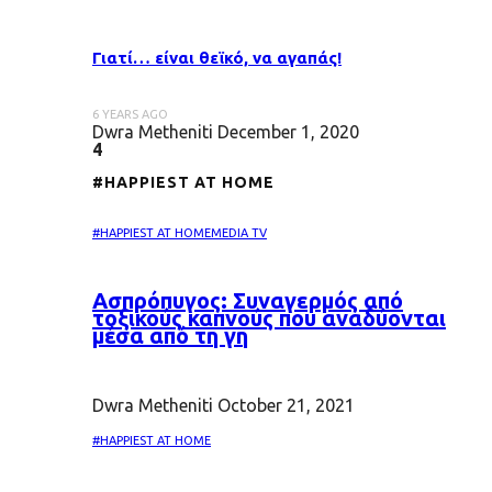
Γιατί… είναι θεϊκό, να αγαπάς!
6 YEARS AGO
Dwra Metheniti
December 1, 2020
4
#HAPPIEST AT HOME
#HAPPIEST AT HOME
MEDIA TV
Ασπρόπυγος: Συναγερμός από
τοξικούς καπνούς που αναδύονται
μέσα από τη γη
Dwra Metheniti
October 21, 2021
#HAPPIEST AT HOME