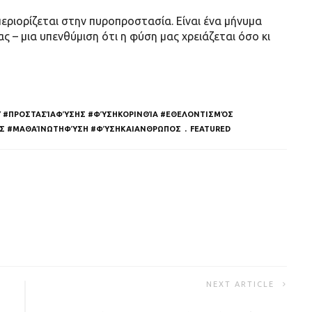
εριορίζεται στην πυροπροστασία. Είναι ένα μήνυμα
 – μια υπενθύμιση ότι η φύση μας χρειάζεται όσο κι
 #ΠΡΟΣΤΑΣΊΑΦΎΣΗΣ #ΦΎΣΗΚΟΡΙΝΘΊΑ #ΕΘΕΛΟΝΤΙΣΜΌΣ
ΗΣ #ΜΑΘΑΊΝΩΤΗΦΎΣΗ #ΦΎΣΗΚΑΙΑΝΘΡΩΠΟΣ
FEATURED
NEXT ARTICLE