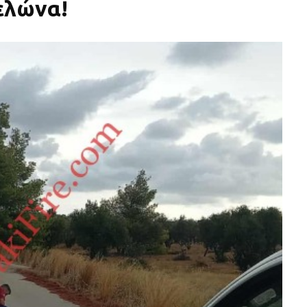
ελώνα!