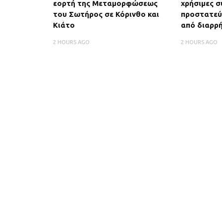
εορτή της Μεταμορφώσεως
χρήσιμες σ
του Σωτήρος σε Κόρινθο και
προστατεύσ
Κιάτο
από διαρρή
2 HOURS AGO
2 HOURS AGO