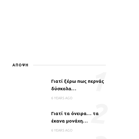
ΑΠΟΨΗ
1
Γιατί ξέρω πως περνάς
δύσκολα…
6 YEARS AGO
2
Γιατί τα όνειρα… τα
έκανα μονάχη…
6 YEARS AGO