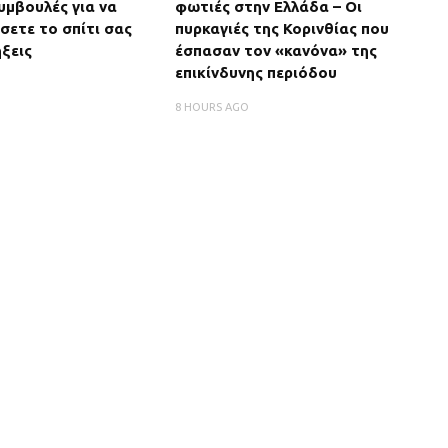
υμβουλές για να
φωτιές στην Ελλάδα – Οι
ετε το σπίτι σας
πυρκαγιές της Κορινθίας που
ξεις
έσπασαν τον «κανόνα» της
επικίνδυνης περιόδου
8 HOURS AGO