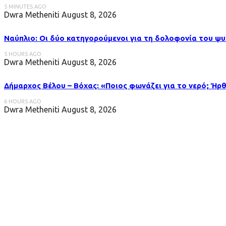
5 MINUTES AGO
Dwra Metheniti
August 8, 2026
Ναύπλιο: Οι δύο κατηγορούμενοι για τη δολοφονία του ψ
5 HOURS AGO
Dwra Metheniti
August 8, 2026
Δήμαρχος Βέλου – Βόχας: «Ποιος φωνάζει για το νερό; Ήρθ
6 HOURS AGO
Dwra Metheniti
August 8, 2026