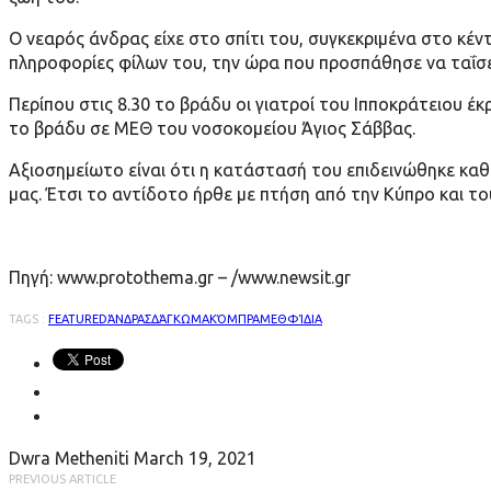
Ο νεαρός άνδρας είχε στο σπίτι του, συγκεκριμένα στο κέ
πληροφορίες φίλων του, την ώρα που προσπάθησε να ταΐσε
Περίπου στις 8.30 το βράδυ οι γιατροί του Ιπποκράτειου έ
το βράδυ σε ΜΕΘ του νοσοκομείου Άγιος Σάββας.
Αξιοσημείωτο είναι ότι η κατάστασή του επιδεινώθηκε κα
μας. Έτσι το αντίδοτο ήρθε με πτήση από την Κύπρο και το
Πηγή: www.protothema.gr – /www.newsit.gr
TAGS :
FEATURED
ΆΝΔΡΑΣ
ΔΆΓΚΩΜΑ
ΚΌΜΠΡΑ
ΜΕΘ
ΦΊΔΙΑ
Dwra Metheniti
March 19, 2021
PREVIOUS ARTICLE