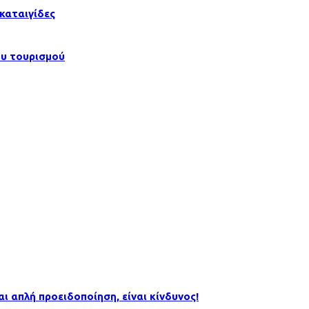
καταιγίδες
ου τουρισμού
αι απλή προειδοποίηση, είναι κίνδυνος!