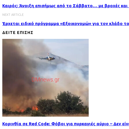
Καιρός: Άνοιξη επισήμως από το Σάββατο… με βροχές και 
NEXT ARTICLE
Έρχεται ειδικό πρόγραμμα «Εξοικονομώ» για τον κλάδο τ
ΔΕΙΤΕ ΕΠΙΣΗΣ
Κορινθία σε Red Code: Φόβοι για πυρκαγιές αύριο – Δεν είν