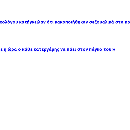
υχολόγου κατήγγειλαν ότι κακοποιήθηκαν σεξουαλικά στα κ
ε η ώρα ο κάθε κατεργάρης να πάει στον πάγκο του!»