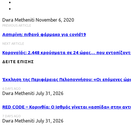
Dwra Metheniti
November 6, 2020
PREVIOUS ARTICLE
Ασπιρίνη: πιθανό φάρμακο για covid19
NEXT ARTICLE
Κορονοϊός: 2.448 κρούσματα σε 24 ώρες… που εντοπίζοντ
ΔΕΙΤΕ ΕΠΙΣΗΣ
Έκκληση της Περιφέρειας Πελοποννήσου: «Οι επόμενες ώρες
6 DAYS AGO
Dwra Metheniti
July 31, 2026
RED CODE – Κορινθία: Ο Ισθμός γίνεται «ασπίδα» στην αντ
7 DAYS AGO
Dwra Metheniti
July 31, 2026