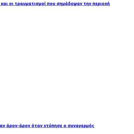
 και οι τραυματισμοί που σημάδεψαν την περιοχή
γαν άρον-άρον όταν χτύπησε ο συναγερμός