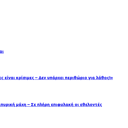
αι
 είναι κρίσιμες – Δεν υπάρχει περιθώριο για λάθος!»
ιπυρική μάχη – Σε πλήρη επιφυλακή οι εθελοντές