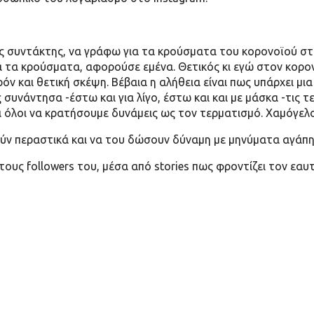
ός συντάκτης, να γράφω για τα κρούσματα του κορονοϊού σ
́ τα κρούσματα, αφορούσε εμένα. Θετικός κι εγώ στον κορονο
 και θετική σκέψη. Βέβαια η αλήθεια είναι πως υπάρχει μι
υνάντησα -έστω και για λίγο, έστω και και με μάσκα -τις τ
ι όλοι να κρατήσουμε δυνάμεις ως τον τερματισμό. Χαμόγελο 
θούν περαστικά και να του δώσουν δύναμη με μηνύματα αγά
υς followers του, μέσα από stories πως φροντίζει τον εαυτ