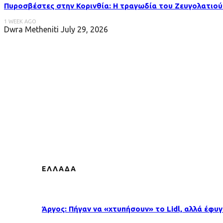
Πυροσβέστες στην Κορινθία: Η τραγωδία του Ζευγολατιού
1 WEEK AGO
Dwra Metheniti
July 29, 2026
ΕΛΛΑΔΑ
Άργος: Πήγαν να «χτυπήσουν» το Lidl, αλλά έφυ