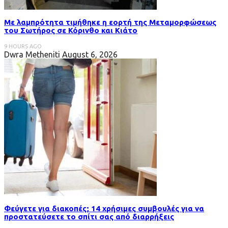
Με λαμπρότητα τιμήθηκε η εορτή της Μεταμορφώσεως
του Σωτήρος σε Κόρινθο και Κιάτο
9 HOURS AGO
Dwra Metheniti
August 6, 2026
Φεύγετε για διακοπές; 14 χρήσιμες συμβουλές για να
προστατεύσετε το σπίτι σας από διαρρήξεις