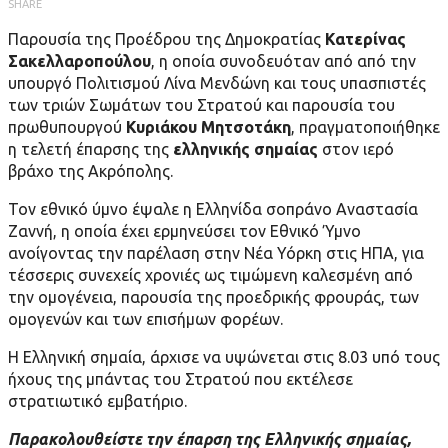
SHARE
Παρουσία της Προέδρου της Δημοκρατίας
Κατερίνας
Σακελλαροπούλου
, η οποία συνοδευόταν από από την
υπουργό Πολιτισμού Λίνα Μενδώνη και τους υπασπιστές
των τριών Σωμάτων του Στρατού και παρουσία του
πρωθυπουργού
Κυριάκου Μητσοτάκη
, πραγματοποιήθηκε
η τελετή έπαρσης της
ελληνικής σημαίας
στον ιερό
βράχο της Ακρόπολης.
Τον εθνικό ύμνο έψαλε η Ελληνίδα σοπράνο Αναστασία
Ζαννή, η οποία έχει ερμηνεύσει τον Εθνικό Ύμνο
ανοίγοντας την παρέλαση στην Νέα Υόρκη στις ΗΠΑ, για
τέσσερις συνεχείς χρονιές ως τιμώμενη καλεσμένη από
την ομογένεια, παρουσία της προεδρικής φρουράς, των
ομογενών και των επισήμων φορέων.
Η Ελληνική σημαία, άρχισε να υψώνεται στις 8.03 υπό τους
ήχους της μπάντας του Στρατού που εκτέλεσε
στρατιωτικό εμβατήριο.
Παρακολουθείστε την έπαρση της Ελληνικής σημαίας,