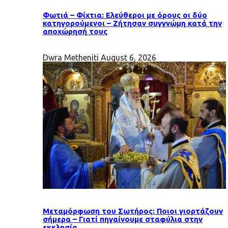
Φωτιά – Φίχτια: Ελεύθεροι με όρους οι δύο
κατηγορούμενοι – Ζήτησαν συγγνώμη κατά την
αποχώρησή τους
Dwra Metheniti
August 6, 2026
Μεταμόρφωση του Σωτήρος: Ποιοι γιορτάζουν
σήμερα – Γιατί πηγαίνουμε σταφύλια στην
εκκλησία