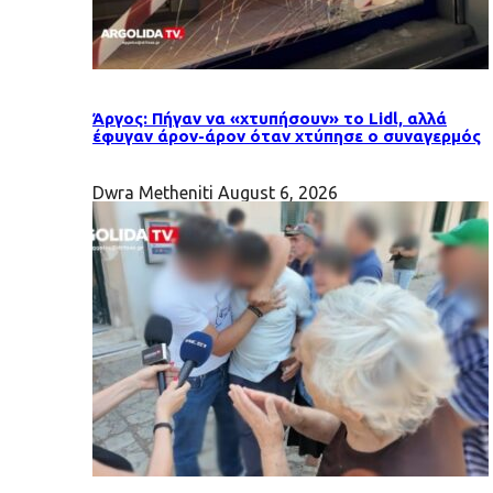
Άργος: Πήγαν να «χτυπήσουν» το Lidl, αλλά
έφυγαν άρον-άρον όταν χτύπησε ο συναγερμός
Dwra Metheniti
August 6, 2026