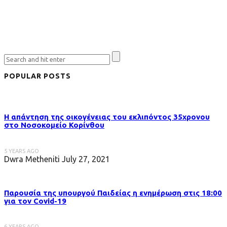
POPULAR POSTS
Η απάντηση της οικογένειας του εκλιπόντος 35χρονου
στo Νοσοκομείο Κορίνθου
5 YEARS AGO
Dwra Metheniti
July 27, 2021
Παρουσία της υπουργού Παιδείας η ενημέρωση στις 18:00
για τον Covid-19
6 YEARS AGO