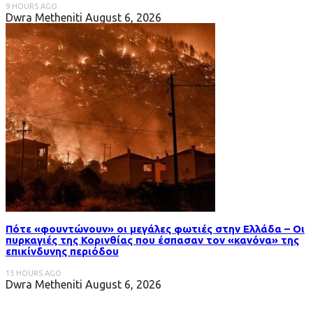
9 HOURS AGO
Dwra Metheniti
August 6, 2026
Πότε «φουντώνουν» οι μεγάλες φωτιές στην Ελλάδα – Οι
πυρκαγιές της Κορινθίας που έσπασαν τον «κανόνα» της
επικίνδυνης περιόδου
15 HOURS AGO
Dwra Metheniti
August 6, 2026