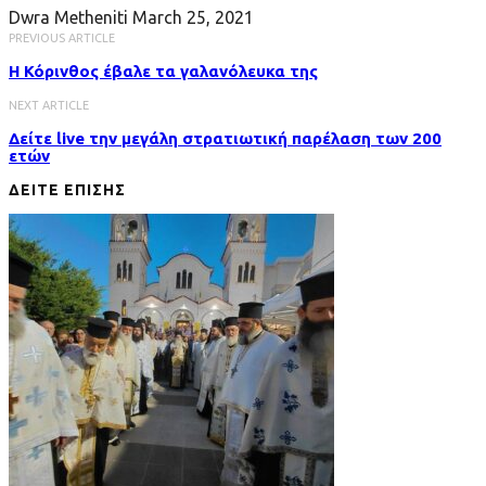
Dwra Metheniti
March 25, 2021
PREVIOUS ARTICLE
Η Κόρινθος έβαλε τα γαλανόλευκα της
NEXT ARTICLE
Δείτε live την μεγάλη στρατιωτική παρέλαση των 200
ετών
ΔΕΙΤΕ ΕΠΙΣΗΣ