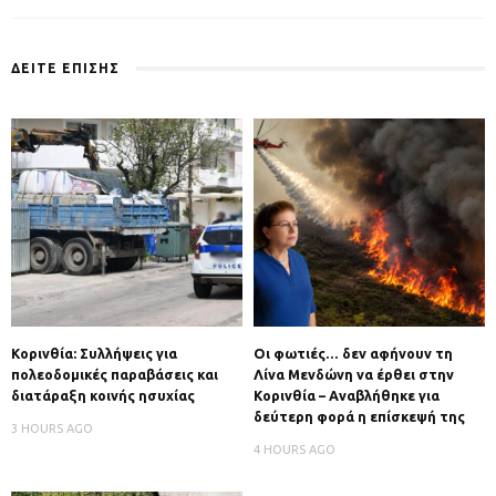
ΔΕΙΤΕ ΕΠΙΣΗΣ
Κορινθία: Συλλήψεις για
Οι φωτιές… δεν αφήνουν τη
πολεοδομικές παραβάσεις και
Λίνα Μενδώνη να έρθει στην
διατάραξη κοινής ησυχίας
Κορινθία – Αναβλήθηκε για
δεύτερη φορά η επίσκεψή της
3 HOURS AGO
4 HOURS AGO