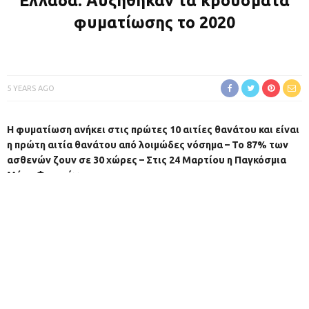
φυματίωσης το 2020
5 YEARS AGO
Η φυματίωση ανήκει στις πρώτες 10 αιτίες θανάτου και είναι
η πρώτη αιτία θανάτου από λοιμώδες νόσημα – Το 87% των
ασθενών ζουν σε 30 χώρες – Στις 24 Μαρτίου η Παγκόσμια
Μέρα Φυματίωσης
Αύξηση των κρουσμάτων φυματίωσης καταγράφηκε στην
Ελλάδα το 2020, σε αντίθεση με πολλές άλλες χώρες του δυτικού
κόσμου, δεδομένου ότι η πρόσβαση στο σύστημα υγείας έχει
διαταραχθεί λόγω της πανδημίας. Την ανησυχητική αυτή
διαπίστωση κάνει η
Ελληνική Πνευμονολογική Εταιρεία
(ΕΠΕ)
με αφορμή την αυριανή
Παγκόσμια Ημέρα Φυματίωσης
(24/3).
Η επιστημονική ομάδα
«Φυματίωσης»
της ΕΠΕ (Κατερίνα