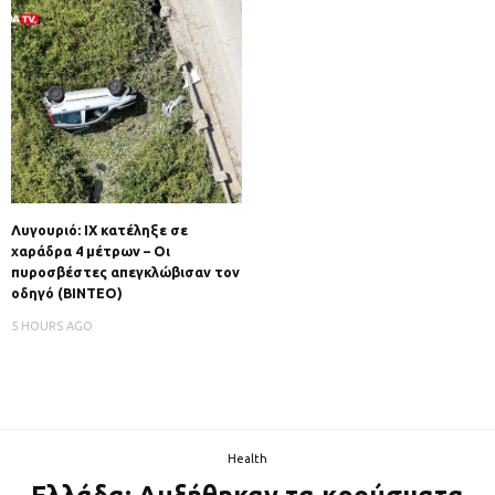
Λυγουριό: ΙΧ κατέληξε σε
χαράδρα 4 μέτρων – Οι
πυροσβέστες απεγκλώβισαν τον
οδηγό (ΒΙΝΤΕΟ)
5 HOURS AGO
Health
Ελλάδα: Αυξήθηκαν τα κρούσματα