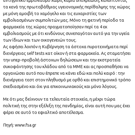
αντιγριπικό εμβολιασμό χωρίς καμία υποχρέωση, καλύπτοντας
τα κενά της πρωτοβάθμιας υγειονομικής περίθαλψης της χώρας
με μόνη αμοιβή το χαμόγελο και τις ευχαριστίες των
εμβολιασμένων συμπολιτών μας. Μόνο τη φετινή περίοδο τα
φαρμακεία της χώρας πραγματοποίησαν περί τα 4 εκ
εμβολιασμούς με ότι κινδύνους συνεπαγόταν αυτό για την υγεία
των ίδιων και των οικογενειών τους.
Ας αφήσει λοιπόν η Κυβέρνηση τα άστοχα πυροτεχνήματα περί
διενέργειας self tests κατ οίκον ή στα φαρμακεία. Ας σταματήσει
την υπερ-προβολή άστοχων δηλώσεων και την εκστρατεία
συκοφάντησης του κλάδου από τα ΜΜΕ και ας προσπαθήσει να
οργανώσει αυτό που έπρεπε να κάνει εδώ και πολύ καιρό : την
διενέργεια τεστ στον πληθυσμό με ορθό και επιστημονικό τρόπο
σχεδιασμένο και όχι για επικοινωνιακούς και μόνο λόγους.
Με ότι μας δείχνουν τα τελευταία στοιχεία, η μέχρι τώρα
πολιτική της στην εξέλιξη της πανδημίας, είναι αυτή που μας έχει
φέρει σε αυτό το εφιαλτικό αποτέλεσμα.
Πηγή: www.fsa.gr