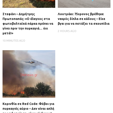
Στεφάνι – Δημήτρης
Λουτράκι: 75χρονος βρέθηκε
Πρωτοπαπάς: «Ο έλεγχος στα
νεκρός δίπλα σε κάδους – Είχε
φωτοβολταϊκά πάρκα πρέπει να
βγει για να πετάξει τα σκουπίδια
γίνει πριν την πυρκαγιά… όχι
2 HOURS AGO
μετά!»
10 MINUTES AGO
Κορινθία σε Red Code: Φόβοι για
πυρκαγιές αύριο – Δεν είναι απλή