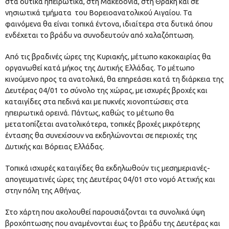
στα δυτικά ηπειρωτικά, στη Μακεδονία, στη Θράκη και σε
νησιωτικά τμήματα του Βορειοανατολικού Αιγαίου. Τα
φαινόμενα θα είναι τοπικά έντονα, ιδιαίτερα στα δυτικά όπου
ενδέχεται το βράδυ να συνοδευτούν από χαλαζόπτωση.
Από τις βραδινές ώρες της Κυριακής, μέτωπο κακοκαιρίας θα
οργανωθεί κατά μήκος της Δυτικής Ελλάδας. Το μέτωπο
κινούμενο προς τα ανατολικά, θα επηρεάσει κατά τη διάρκεια της
Δευτέρας 04/01 το σύνολο της χώρας, με ισχυρές βροχές και
καταιγίδες στα πεδινά και με πυκνές χιονοπτώσεις στα
ηπειρωτικά ορεινά. Πάντως, καθώς το μέτωπο θα
μετατοπίζεται ανατολικότερα, τοπικές βροχές μικρότερης
έντασης θα συνεχίσουν να εκδηλώνονται σε περιοχές της
Δυτικής και Βόρειας Ελλάδας.
Τοπικά ισχυρές καταιγίδες θα εκδηλωθούν τις μεσημεριανές-
απογευματινές ώρες της Δευτέρας 04/01 στο νομό Αττικής και
στην πόλη της Αθήνας.
Στο χάρτη που ακολουθεί παρουσιάζονται τα συνολικά ύψη
βροχόπτωσης που αναμένονται έως το βράδυ της Δευτέρας και