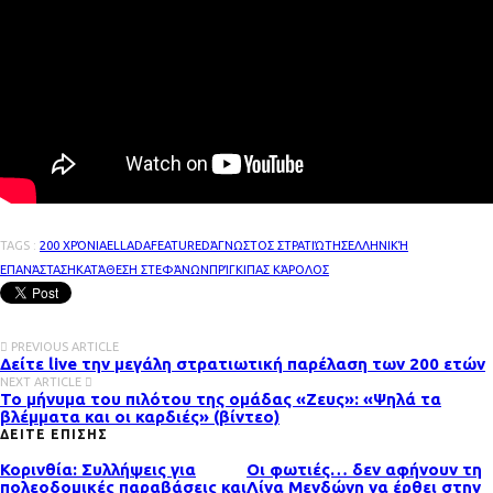
TAGS :
200 ΧΡΌΝΙΑ
ELLADA
FEATURED
ΆΓΝΩΣΤΟΣ ΣΤΡΑΤΙΏΤΗΣ
ΕΛΛΗΝΙΚΉ
ΕΠΑΝΆΣΤΑΣΗ
ΚΑΤΆΘΕΣΗ ΣΤΕΦΆΝΩΝ
ΠΡΊΓΚΙΠΑΣ ΚΆΡΟΛΟΣ
PREVIOUS ARTICLE
Δείτε live την μεγάλη στρατιωτική παρέλαση των 200 ετών
NEXT ARTICLE
Το μήνυμα του πιλότου της ομάδας «Ζευς»: «Ψηλά τα
βλέμματα και οι καρδιές» (βίντεο)
ΔΕΙΤΕ ΕΠΙΣΗΣ
Κορινθία: Συλλήψεις για
Οι φωτιές… δεν αφήνουν τη
πολεοδομικές παραβάσεις και
Λίνα Μενδώνη να έρθει στην