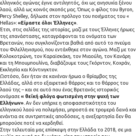
ελληνικός αγώνας έγινε αντιληπτός, όχι ως ανησυχία ξένου
λαού, αλλά ως κοινός σκοπός μας. Όπως ο φίλος του Byron,
Percy Shelley, δήλωσε στον πρόλογο του ποιήματος του «
Hellas»:
«Είμαστε όλοι Έλληνες»
.
Έτσι, στις σελίδες της ιστορίας, μαζί με τους Έλληνες ήρωες
της επανάστασης, καταγράφονται τα ονόματα των
Βρετανών, που συγκλονίζονται βαθιά από αυτό το πνεύμα
του Φιλελληνισμού, που εντάχθηκε στον αγώνα. Μαζί με τον
Κολοκοτρώνη, τον Καραϊσκάκη, τον Μιαούλη, τον Κανάρη
και τη Μπουμπουλίνα, διαβάζουμε τους Γκόρντον, Κοχράν,
Εκκλησία και Κόντινγκτον.
Ωστόσο, δεν ήταν σε κανέναν ήρωα ο θρίαμβος της
Ελλάδας, αλλά στο εξαιρετικό θάρρος και το θάρρος του
λαού της – και σε αυτό που ένας Βρετανός ιστορικός
ονόμασε
« θεϊκή φλόγα φωτισμένη στην ψυχή των
Ελλήνων»
. Αν δεν υπήρχε η αποφασιστικότητα του
ελληνικού λαού να πολεμήσει, μπροστά σε τρομερά δεινά και
ενάντια σε συντριπτικές αποδόσεις, η ανεξαρτησία δεν θα
μπορούσε ποτέ να κερδηθεί.
Στην τελευταία μας επίσκεψη στην Ελλάδα το 2018, σε μια