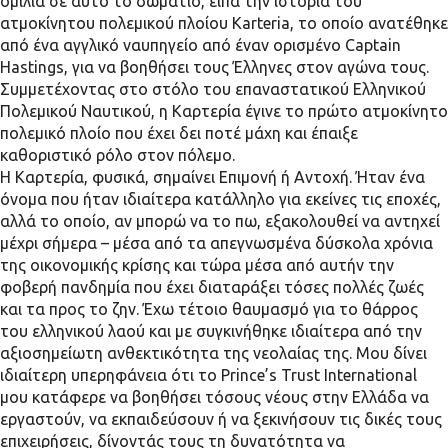
ομιλία σε αυτό το δωμάτιο, είπα την ιστορία του
ατμοκίνητου πολεμικού πλοίου Karteria, το οποίο ανατέθηκε
από ένα αγγλικό ναυπηγείο από έναν ορισμένο Captain
Hastings, για να βοηθήσει τους Έλληνες στον αγώνα τους.
Συμμετέχοντας στο στόλο του επαναστατικού Ελληνικού
Πολεμικού Ναυτικού, η Καρτερία έγινε το πρώτο ατμοκίνητο
πολεμικό πλοίο που έχει δει ποτέ μάχη και έπαιξε
καθοριστικό ρόλο στον πόλεμο.
Η Καρτερία, φυσικά, σημαίνει Επιμονή ή Αντοχή. Ήταν ένα
όνομα που ήταν ιδιαίτερα κατάλληλο για εκείνες τις εποχές,
αλλά το οποίο, αν μπορώ να το πω, εξακολουθεί να αντηχεί
μέχρι σήμερα – μέσα από τα απεγνωσμένα δύσκολα χρόνια
της οικονομικής κρίσης και τώρα μέσα από αυτήν την
φοβερή πανδημία που έχει διαταράξει τόσες πολλές ζωές
και τα προς το ζην. Έχω τέτοιο θαυμασμό για το θάρρος
του ελληνικού λαού και με συγκινήθηκε ιδιαίτερα από την
αξιοσημείωτη ανθεκτικότητα της νεολαίας της. Μου δίνει
ιδιαίτερη υπερηφάνεια ότι το Prince’s Trust International
μου κατάφερε να βοηθήσει τόσους νέους στην Ελλάδα να
εργαστούν, να εκπαιδεύσουν ή να ξεκινήσουν τις δικές τους
επιχειρήσεις, δίνοντάς τους τη δυνατότητα να