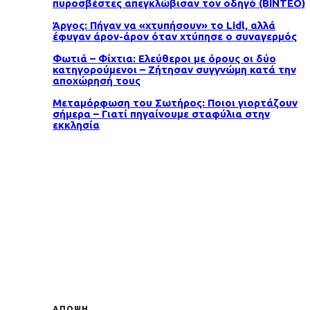
πυροσβέστες απεγκλώβισαν τον οδηγό (ΒΙΝΤΕΟ)
Άργος: Πήγαν να «χτυπήσουν» το Lidl, αλλά
έφυγαν άρον-άρον όταν χτύπησε ο συναγερμός
Φωτιά – Φίχτια: Ελεύθεροι με όρους οι δύο
κατηγορούμενοι – Ζήτησαν συγγνώμη κατά την
αποχώρησή τους
Μεταμόρφωση του Σωτήρος: Ποιοι γιορτάζουν
σήμερα – Γιατί πηγαίνουμε σταφύλια στην
εκκλησία
ΑΠΟΨΗ