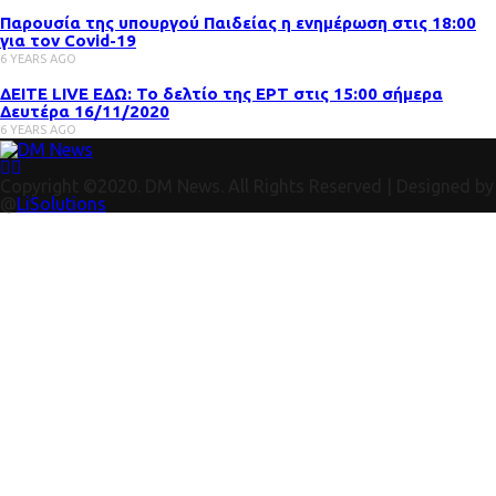
Παρουσία της υπουργού Παιδείας η ενημέρωση στις 18:00
για τον Covid-19
6 YEARS AGO
ΔΕΙΤΕ LIVE ΕΔΩ: Το δελτίο της ΕΡΤ στις 15:00 σήμερα
Δευτέρα 16/11/2020
6 YEARS AGO
Copyright ©2020. DM News. All Rights Reserved | Designed by
@
LiSolutions