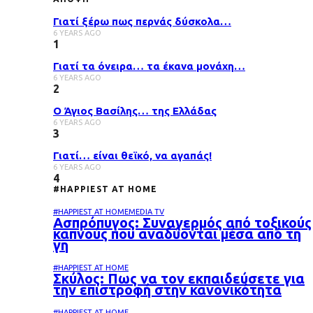
Γιατί ξέρω πως περνάς δύσκολα…
6 YEARS AGO
1
Γιατί τα όνειρα… τα έκανα μονάχη…
6 YEARS AGO
2
Ο Άγιος Βασίλης… της Ελλάδας
6 YEARS AGO
3
Γιατί… είναι θεϊκό, να αγαπάς!
6 YEARS AGO
4
#HAPPIEST AT HOME
#HAPPIEST AT HOME
MEDIA TV
Ασπρόπυγος: Συναγερμός από τοξικούς
καπνούς που αναδύονται μέσα από τη
γη
#HAPPIEST AT HOME
Σκύλος: Πως να τον εκπαιδεύσετε για
την επιστροφή στην κανονικότητα
#HAPPIEST AT HOME