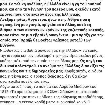
μου. Σε τελική ανάλυση, η Ελλάδα είναι η γη του παππού
μου. και από τη γέννηση του πατέρα μου, σχεδόν εκατό
χρόνια πριν, στο εκατόν έτος της Ελληνικής
Ανεξαρτησίας. Αργότερα, ήταν στην Αθήνα που η
αγαπημένη μου γιαγιά, πριγκίπισσα Αλίκη, κατά τη
διάρκεια των σκοτεινών χρόνων της ναζιστικής κατοχής,
προστάτευσε μια εβραϊκή οικογένεια – μια πράξη για την
οποία στο Ισραήλ θεωρείται «Δίκαιος μεταξύ των
Εθνών».
Νιώθοντας μια βαθιά σύνδεση με την Ελλάδα – τα τοπία,
την ιστορία και τον πολιτισμό της – δεν είμαι σχεδόν μόνος:
υπάρχει κάτι από την ουσία της σε όλους μας.
Ως πηγή του
δυτικού πολιτισμού, το πνεύμα της Ελλάδας διασχίζει τις
κοινωνίες και τις δημοκρατίες μας
. Χωρίς αυτήν, οι νόμοι
μας, η τέχνη μας, ο τρόπος ζωής μας, δεν θα είχαν
αναπτυχθεί ποτέ όπως είχαν.
Λόγω αυτού, ίσως, το ποίημα του Λόρδου Μπάιρον του
1812 «Το προσκύνημα του Χ Χίλντ Χάρολντ » , στο οποίο
πρωτοστάτησε στην υπόθεση της ελληνικής αυτοδιάθεσης,
χτύπησε μια τέτοια χορδή με το ευρωπαϊκό κοινό. Ο