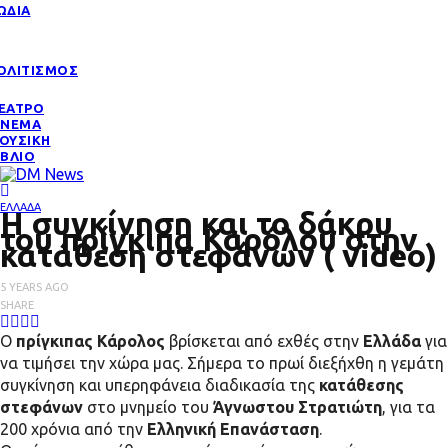
ΩΔΙΑ
ΟΛΙΤΙΣΜΟΣ
ΕΑΤΡΟ
ΙΝΕΜΑ
ΟΥΣΙΚΗ
ΙΒΛΙΟ
ΕΛΛΑΔΑ
Η συγκίνηση και το δάκρυ
του πρίγκιπα Καρόλου στην
κατάθεση στεφάνων ( video)
5 YEARS AGO
SHARE
Ο
πρίγκιπας Κάρολος
βρίσκεται από εχθές στην
Ελλάδα
για
να τιμήσει την χώρα μας. Σήμερα το πρωί διεξήχθη η γεμάτη
συγκίνηση και υπερηφάνεια διαδικασία της
κατάθεσης
στεφάνων
στο μνημείο του
Άγνωστου Στρατιώτη
, για τα
200 χρόνια από την
Ελληνική Επανάσταση
.