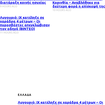
διατάραξη κοινής ησυχίας
Κορινθία – Αναβλήθηκε για
δεύτερη φορά η επίσκεψή της
9 HOURS AGO
10 HOURS AGO
Λυγουριό: ΙΧ κατέληξε σε
χαράδρα 4 μέτρων – Οι
πυροσβέστες απεγκλώβισαν
τον οδηγό (ΒΙΝΤΕΟ)
11 HOURS AGO
ΕΛΛΑΔΑ
Λυγουριό: ΙΧ κατέληξε σε χαράδρα 4 μέτρων – Οι