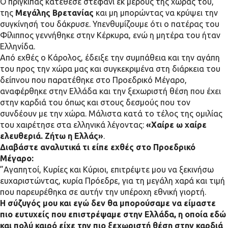
Ο πρίγκιπας κατέθεσε στεφάνι εκ μέρους της χώρας του,
της
Μεγάλης Βρετανίας
και μη μπορώντας να κρύψει την
συγκίνησή του δάκρυσε. Υπενθυμίζουμε ότι ο πατέρας του
Φίλιππος γεννήθηκε στην Κέρκυρα, ενώ η μητέρα του ήταν
Ελληνίδα.
Από εχθές ο Κάρολος, έδειξε την συμπάθεια και την αγάπη
του προς την χώρα μας και συγκεκριμένα στη διάρκεια του
δείπνου που παρατέθηκε στο Προεδρικό Μέγαρο,
αναφέρθηκε στην Ελλάδα και την ξεχωριστή θέση που έχει
στην καρδιά του όπως και στους δεσμούς που τον
συνδέουν με την χώρα. Μάλιστα κατά το τέλος της ομιλίας
του χαιρέτησε στα ελληνικά λέγοντας:
«Χαίρε ω χαίρε
ελευθεριά. Ζήτω η Ελλάς»
.
Διαβάστε αναλυτικά τι είπε εχθές στο Προεδρικό
Μέγαρο:
”Αγαπητοί, Κυρίες και Κύριοι, επιτρέψτε μου να ξεκινήσω
ευχαριστώντας, κυρία Πρόεδρε, για τη μεγάλη χαρά και τιμή
που παρευρέθηκα σε αυτήν την υπέροχη εθνική γιορτή.
Η σύζυγός μου και εγώ δεν θα μπορούσαμε να είμαστε
πιο ευτυχείς που επιστρέψαμε στην Ελλάδα, η οποία εδώ
και πολύ καιρό είχε την πιο ξεχωριστή θέση στην καρδιά