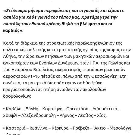
«Στέλνουμε μήνυμα περηφάνειας και σιγουριάς και είμαστε
ασπίδα για κάθε γωνιά του τόπου μας. Κρατάμε γερά την
σκυτάλη του εθνικού χρέους.
Ψηλά τα βλέμματα και οι
καρδιές»
.
Κατά τη διάρκεια της στρατιωτικής παρέλασης ενώπιον της
πολιτειακής πολιτικής και στρατιωτικής ηγεσίας της χώρας στην
Αθήνα, την ώρα των πτήσεων των μαχητικών αεροσκαφών και
ελικοπτέρων των Ενόπλων Δυνάμεων, των ΗΠΑ, της Γαλλίας και
του Ηνωμένου Βασιλείου, σχηματισμός τεσσάρων μαχητικών
αεροσκαφών F-16 πέταξε και πάνω από την Θεσσαλονίκη. Στη
συνέχεια, τα μαχητικά διασπάστηκαν σε δύο ζεύγη
πραγματοποιώντας πτήση άνωθεν των ακόλουθων
δρομολογίων:
• Καβάλα – Ξάνθη – Κομοτηνή – Ορεστιάδα – Διδυμότειχο –
Σουφλί – Αλεξανδρούπολη – Λήμνος – Λέσβος – Χίος.
• Καστοριά – Ιωάννινα – Κέρκυρα – Πρέβεζα – ‘Ακτιο – Μεσολόγγι
– Λάρισα.