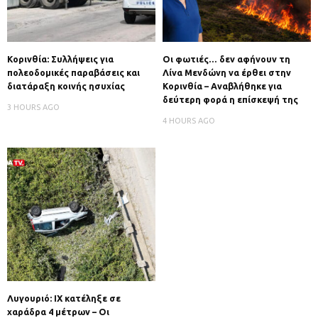
Κορινθία: Συλλήψεις για
Οι φωτιές… δεν αφήνουν τη
πολεοδομικές παραβάσεις και
Λίνα Μενδώνη να έρθει στην
διατάραξη κοινής ησυχίας
Κορινθία – Αναβλήθηκε για
δεύτερη φορά η επίσκεψή της
3 HOURS AGO
4 HOURS AGO
Λυγουριό: ΙΧ κατέληξε σε
χαράδρα 4 μέτρων – Οι