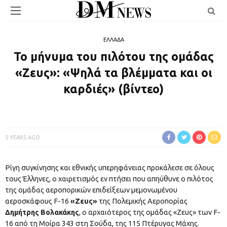
ΕΛΛΑΔΑ
Το μήνυμα του πιλότου της ομάδας
«Ζευς»: «Ψηλά τα βλέμματα και οι
καρδιές» (βίντεο)
5 YEARS AGO
Ρίγη συγκίνησης και εθνικής υπερηφάνειας προκάλεσε σε όλους
τους Έλληνες, ο χαιρετισμός εν πτήσει που απηύθυνε ο πιλότος
της ομάδας αεροπορικών επιδείξεων μεμονωμένου
αεροσκάφους F-16
«Ζευς»
της Πολεμικής Αεροπορίας
Δημήτρης Βολακάκης
, ο αρχαιότερος της ομάδας «Ζευς» των F-
16 από τη Μοίρα 343 στη Σούδα, της 115 Πτέρυγας Μάχης.