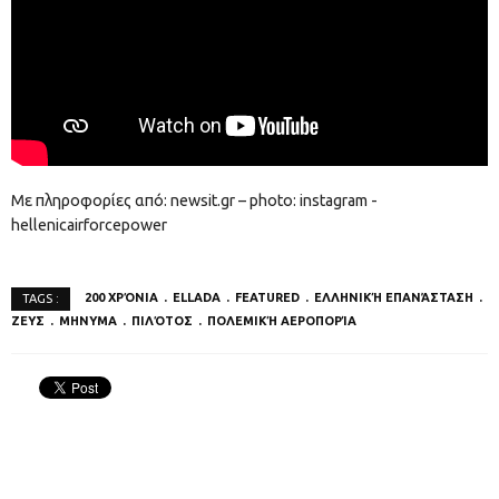
Με πληροφορίες από: newsit.gr – photo: instagram -
hellenicairforcepower
200 ΧΡΌΝΙΑ
ELLADA
FEATURED
ΕΛΛΗΝΙΚΉ ΕΠΑΝΆΣΤΑΣΗ
TAGS :
ΖΕΥΣ
ΜΗΝΥΜΑ
ΠΙΛΌΤΟΣ
ΠΟΛΕΜΙΚΉ ΑΕΡΟΠΟΡΊΑ