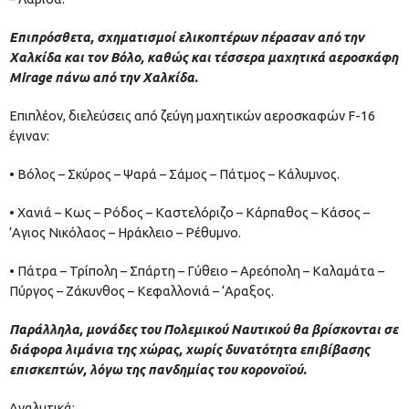
Επιπρόσθετα, σχηματισμοί ελικοπτέρων πέρασαν από την
Χαλκίδα και τον Βόλο, καθώς και τέσσερα μαχητικά αεροσκάφη
Μirage πάνω από την Χαλκίδα.
Επιπλέον, διελεύσεις από ζεύγη μαχητικών αεροσκαφών F-16
έγιναν:
• Βόλος – Σκύρος – Ψαρά – Σάμος – Πάτμος – Κάλυμνος.
• Χανιά – Κως – Ρόδος – Καστελόριζο – Κάρπαθος – Κάσος –
‘Αγιος Νικόλαος – Ηράκλειο – Ρέθυμνο.
• Πάτρα – Τρίπολη – Σπάρτη – Γύθειο – Αρεόπολη – Καλαμάτα –
Πύργος – Ζάκυνθος – Κεφαλλονιά – ‘Αραξος.
Παράλληλα, μονάδες του Πολεμικού Ναυτικού θα βρίσκονται σε
διάφορα λιμάνια της χώρας, χωρίς δυνατότητα επιβίβασης
επισκεπτών, λόγω της πανδημίας του κορονοϊού.
Αναλυτικά: