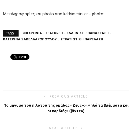
Με πληροφορίες και photo από kathimerini.gr – photo:
200 ΧΡΌΝΙΑ
FEATURED
ΕΛΛΗΝΙΚΉ ΕΠΑΝΆΣΤΑΣΗ
TAGS :
ΚΑΤΕΡΊΝΑ ΣΑΚΕΛΛΑΡΟΠΟΎΛΟΥ
ΣΤΡΑΤΙΩΤΙΚΉ ΠΑΡΈΛΑΣΗ
PREVIOUS ARTICLE
Το μήνυμα του πιλότου της ομάδας «Ζευς»: «Ψηλά τα βλέμματα και
οι καρδιές» (βίντεο)
NEXT ARTICLE