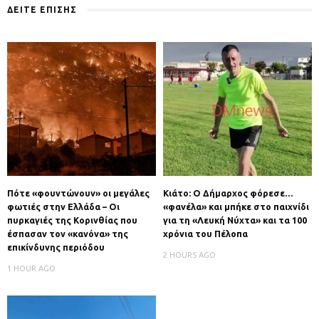
ΔΕΙΤΕ ΕΠΙΣΗΣ
Πότε «φουντώνουν» οι μεγάλες
Κιάτο: Ο Δήμαρχος φόρεσε…
φωτιές στην Ελλάδα – Οι
«φανέλα» και μπήκε στο παιχνίδι
πυρκαγιές της Κορινθίας που
για τη «Λευκή Νύχτα» και τα 100
έσπασαν τον «κανόνα» της
χρόνια του Πέλοπα
επικίνδυνης περιόδου
2 HOURS AGO
1 HOUR AGO