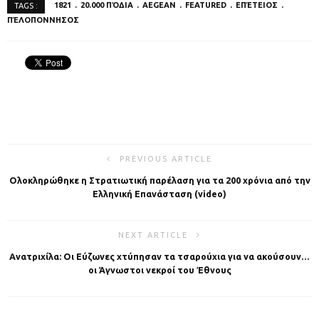
1821
20.000 ΠΌΔΙΑ
AEGEAN
FEATURED
ΕΠΈΤΕΙΟΣ
TAGS :
ΠΈΛΟΠΟΝΝΗΣΟΣ
PREVIOUS ARTICLE
Ολοκληρώθηκε η Στρατιωτική παρέλαση για τα 200 χρόνια από την
Eλληνική Eπανάσταση (video)
NEXT ARTICLE
Ανατριχίλα: Οι Εύζωνες χτύπησαν τα τσαρούχια για να ακούσουν…
οι Άγνωστοι νεκροί του Έθνους