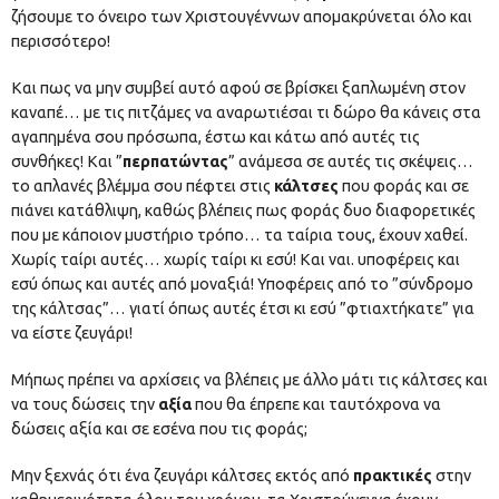
ζήσουμε το όνειρο των Χριστουγέννων απομακρύνεται όλο και
περισσότερο!
Και πως να μην συμβεί αυτό αφού σε βρίσκει ξαπλωμένη στον
καναπέ… με τις πιτζάμες να αναρωτιέσαι τι δώρο θα κάνεις στα
αγαπημένα σου πρόσωπα, έστω και κάτω από αυτές τις
συνθήκες! Και ”
περπατώντας
” ανάμεσα σε αυτές τις σκέψεις…
το απλανές βλέμμα σου πέφτει στις
κάλτσες
που φοράς και σε
πιάνει κατάθλιψη, καθώς βλέπεις πως φοράς δυο διαφορετικές
που με κάποιον μυστήριο τρόπο… τα ταίρια τους, έχουν χαθεί.
Χωρίς ταίρι αυτές… χωρίς ταίρι κι εσύ! Και ναι. υποφέρεις και
εσύ όπως και αυτές από μοναξιά! Υποφέρεις από το ”σύνδρομο
της κάλτσας”… γιατί όπως αυτές έτσι κι εσύ ”φτιαχτήκατε” για
να είστε ζευγάρι!
Μήπως πρέπει να αρχίσεις να βλέπεις με άλλο μάτι τις κάλτσες και
να τους δώσεις την
αξία
που θα έπρεπε και ταυτόχρονα να
δώσεις αξία και σε εσένα που τις φοράς;
Μην ξεχνάς ότι ένα ζευγάρι κάλτσες εκτός από
πρακτικές
στην