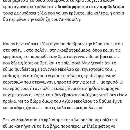
καθημερινότητα όλου του χρόνου, τα Χριστούγεννα έχουν
πρωταγωνιστικό ρόλο στην
διακόσμηση
και στον
συμβολισμό
τους! Δεν υπάρχει τζάκι που να μην κρέμεται μία κάλτσα, η οποία
θα περιμένει την έκπληξη του Άη-Βασίλη.
Και αν δεν υπάρχει τζάκι σίγουρα θα βρουν την θέση τους μέσα
στο σπίτι… στο σαλόνι, στην κρεβατοκάμαρα, όπου και αν τις
κρεμάσεις το παραμύθι των Χριστουγέννων θα σε βρει και…
που ξέρεις ίσως σε βρει και το ταίρι σου! Μην ξεχνάς ότι το
έθιμο συνδέεται με τον Άγιο Νικόλαο και την ιστορία του…
καθώς ήταν αυτός που γέμισε τις κάλτσες τριών ορφανών
κοριτσιών που στέγνωναν μπροστά στην φωτιά… με χρυσό! Ο
πατέρας τους ήταν πολύ φτωχός, έτσι όταν ήρθε ο καιρός να
παντρευτούν οι κόρες του, δεν έβρισκαν συζύγους γιατί δεν είχαν
προίκα. Με το δώρο όμως του Αγίου Νικολάου το θαύμα έγινε
και οι κόρες ζήσανε… αυτές καλά και εμείς καλύτερα!
Ξεκίνα λοιπόν από το κρέμασμα της κάλτσας όπως ορίζει το
έθιμο και πήγαινέ το ένα βήμα παραπέρα! Επέλεξε φέτος να