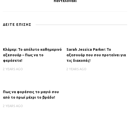
παντελονάκι
ΔΕΙΤΕ ΕΠΙΣΗΣ
Κλάμερ: Το απόλυτο καθημερινό
Sarah Jessica Parker: Το
αξεσουάρ – Πως να το
αξεσουάρ που σου προτείνει για
φερέσετε!
τις διακοπές!
2 YEARS AGO
2 YEARS AGO
Πως να φορέσεις το μαγιό σου
από το πρωί μέχρι το βράδυ!
2 YEARS AGO