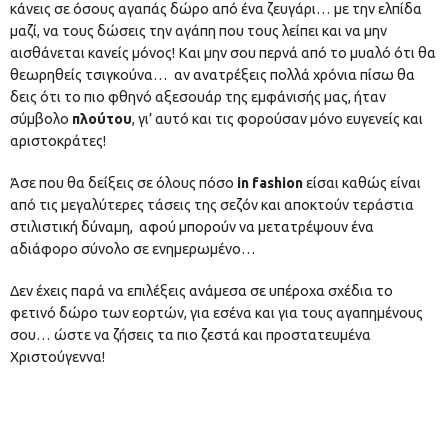
κάνεις σε όσους αγαπάς δώρο από ένα ζευγάρι… με την ελπίδα
μαζί, να τους δώσεις την αγάπη που τους λείπει και να μην
αισθάνεται κανείς μόνος! Και μην σου περνά από το μυαλό ότι θα
θεωρηθείς τσιγκούνα… αν ανατρέξεις πολλά χρόνια πίσω θα
δεις ότι το πιο φθηνό αξεσουάρ της εμφάνισής μας, ήταν
σύμβολο
πλούτου
, γι’ αυτό και τις φορούσαν μόνο ευγενείς και
αριστοκράτες!
Άσε που θα δείξεις σε όλους πόσο
in fashion
είσαι καθώς είναι
από τις μεγαλύτερες τάσεις της σεζόν και αποκτούν τεράστια
στιλιστική δύναμη, αφού μπορούν να μετατρέψουν ένα
αδιάφορο σύνολο σε ενημερωμένο…
Δεν έχεις παρά να επιλέξεις ανάμεσα σε υπέροχα σχέδια το
φετινό δώρο των εορτών, για εσένα και για τους αγαπημένους
σου… ώστε να ζήσεις τα πιο ζεστά και προστατευμένα
Χριστούγεννα!