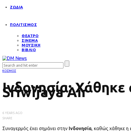
ΖΩΔΙΑ
ΠΟΛΙΤΙΣΜΟΣ
ΘΕΑΤΡΟ
ΣΙΝΕΜΑ
ΜΟΥΣΙΚΗ
ΒΙΒΛΙΟ
ΚΟΣΜΟΣ
Ινδονησία: Χάθηκε
Sriwijaya Air
6 YEARS AGO
SHARE
Συναγερμός έχει σημάνει στην
Ινδονησία
, καθώς χάθηκε η