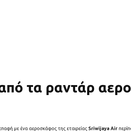
 από τα ραντάρ αερ
 επαφή με ένα αεροσκάφος της εταιρείας
Sriwijaya Air
περίπ