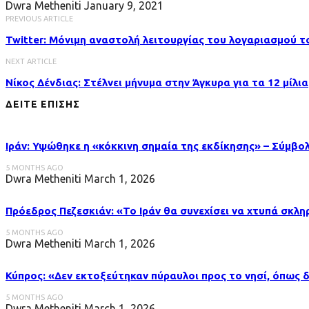
Dwra Metheniti
January 9, 2021
PREVIOUS ARTICLE
Twitter: Μόνιμη αναστολή λειτουργίας του λογαριασμού τ
NEXT ARTICLE
Νίκος Δένδιας: Στέλνει μήνυμα στην Άγκυρα για τα 12 μίλια
ΔΕΙΤΕ ΕΠΙΣΗΣ
Ιράν: Υψώθηκε η «κόκκινη σημαία της εκδίκησης» – Σύμβο
5 MONTHS AGO
Dwra Metheniti
March 1, 2026
Πρόεδρος Πεζεσκιάν: «Το Ιράν θα συνεχίσει να χτυπά σκλ
5 MONTHS AGO
Dwra Metheniti
March 1, 2026
Κύπρος: «Δεν εκτοξεύτηκαν πύραυλοι προς το νησί, όπως 
5 MONTHS AGO
Dwra Metheniti
March 1, 2026