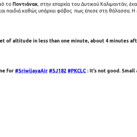
μό το
Ποντιάνακ
, στην επαρχία του Δυτικού Καλιμαντάν, έχ
και παιδιά καθώς υπάρχει φόβος πως έπεσε στη θάλασσα. Η ε
et of altitude in less than one minute, about 4 minutes af
ene for
#SriwijayaAir
#SJ182
#PKCLC
: It’s not good. Small