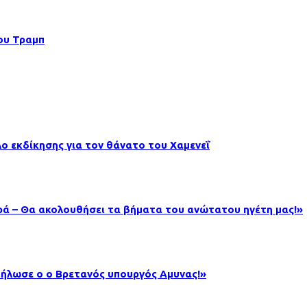
ου Τραμπ
λο εκδίκησης για τον θάνατο του Χαμενεΐ
ηρά – Θα ακολουθήσει τα βήματα του ανώτατου ηγέτη μας!»
δήλωσε ο ο Βρετανός υπουργός Αμυνας!»