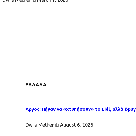
ΕΛΛΑΔΑ
Άργος: Πήγαν να «χτυπήσουν» το Lidl, αλλά έφυ
Dwra Metheniti
August 6, 2026