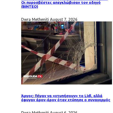
Οι πυροσβέστες απεγκλώβισαν τον οδηγό
(ΒΙΝΤΕΟ)
Dwra Metheniti
August 7, 2026
Άργος: Πήγαν να «χτυπήσουν» το Lidl, αλλά
έφυγαν άρον-άρον όταν χτύπησε ο συναγερμός
Dwra Metheniti
August 6, 2026