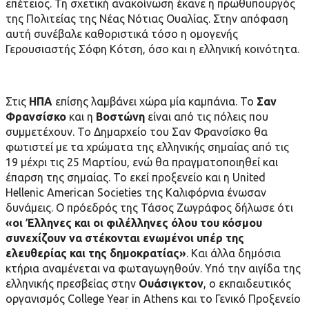
επέτειος. Τη σχετική ανακοίνωση έκανε η πρωθυπουργός
της Πολιτείας της Νέας Νότιας Ουαλίας. Στην απόφαση
αυτή συνέβαλε καθοριστικά τόσο η ομογενής
Γερουσιαστής Σόφη Κότση, όσο και η ελληνική κοινότητα.
Στις
ΗΠΑ
επίσης λαμβάνει χώρα μία καμπάνια. Το
Σαν
Φρανσίσκο
και η
Βοστώνη
είναι από τις πόλεις που
συμμετέχουν. Το Δημαρχείο του Σαν Φρανσίσκο θα
φωτιστεί με τα χρώματα της ελληνικής σημαίας από τις
19 μέχρι τις 25 Μαρτίου, ενώ θα πραγματοποιηθεί και
έπαρση της σημαίας. Το εκεί προξενείο και η United
Hellenic American Societies της Καλιφόρνια ένωσαν
δυνάμεις. Ο πρόεδρός της Τάσος Ζωγράφος δήλωσε ότι
«οι Έλληνες και οι φιλέλληνες όλου του κόσμου
συνεχίζουν να στέκονται ενωμένοι υπέρ της
ελευθερίας και της δημοκρατίας»
. Και άλλα δημόσια
κτήρια αναμένεται να φωταγωγηθούν. Yπό την αιγίδα της
ελληνικής πρεσβείας στην
Ουάσιγκτον
, o εκπαιδευτικός
οργανισμός College Year in Athens και το Γενικό Προξενείο