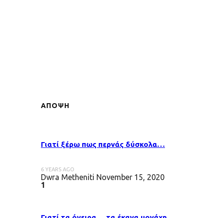
ΑΠΟΨΗ
Γιατί ξέρω πως περνάς δύσκολα…
6 YEARS AGO
Dwra Metheniti
November 15, 2020
1
Γιατί τα όνειρα… τα έκανα μονάχη…