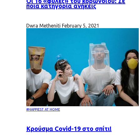
Oι 16 «φυλές» του κορωνοϊού: Σε
ποια κατηγορία ανήκεις
Dwra Metheniti
February 5, 2021
#HAPPIEST AT HOME
Κρούσμα Covid-19 στο σπίτι!