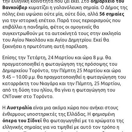
την ελληνική κοινότητα που ζει εκεί. Στο
δημαρχείο του
Βανκούβερ
κυματίζει η γαλανόλευκη σημαία. Ο Δήμος της
πόλης έχει υψώσει ούτε μία, ούτε δύο, αλλά
56 σημαίες
για την ιστορική επέτειο. Παρά τους περιορισμούς που
επιβάλλει η πανδημία, φέτος οι ομογενείς θα
συγκεντρωθούν με τα αυτοκίνητά τους στην εκκλησία
του Αγίου Νικολάου και Αγίου Δημητρίου. Εκεί θα
ξεκινήσει η πρωτότυπη αυτή παρέλαση.
Επίσης την Τετάρτη, 24 Μαρτίου και ώρα 8 μ.μ. θα
πραγματοποιηθεί η φωταγώγηση της πρόσοψης του
Δημαρχείου Τορόντο, την Πέμπτη 25 Μαρτίου και ώρα
9.45 – 10.00 μ.μ. θα πραγματοποιηθεί η φωταγώγηση του
καταρράκτη του Νιαγάρα και την Πέμπτη, 25 Μαρτίου,
από τη δύση του ηλίου, θα γίνει η φωταγώγηση του
CNTower στο Τορόντο.
Η
Αυστραλία
είναι μια ακόμα χώρα που ανήκει στους
ένθερμους υποστηρικτές της Ελλάδας. Η φημισμένη
όπερα του Σίδνεϊ
θα φωταγωγηθεί με τα χρώματα της
ελληνικής σημαίας για να τιμηθεί με αυτό τον τρόπο η