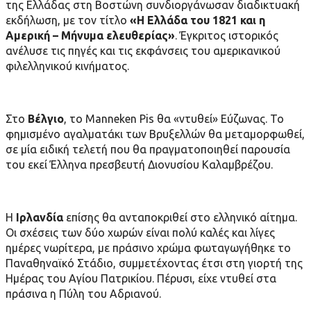
της Ελλάδας στη Βοστώνη συνδιοργάνωσαν διαδικτυακή
εκδήλωση, με τον τίτλο
«Η Ελλάδα του 1821 και η
Αμερική – Μήνυμα ελευθερίας»
. Έγκριτος ιστορικός
ανέλυσε τις πηγές και τις εκφάνσεις του αμερικανικού
φιλελληνικού κινήματος.
Στο
Βέλγιο
, το Manneken Pis θα «ντυθεί» Εύζωνας. Το
φημισμένο αγαλματάκι των Βρυξελλών θα μεταμορφωθεί,
σε μία ειδική τελετή που θα πραγματοποιηθεί παρουσία
του εκεί Έλληνα πρεσβευτή Διονυσίου Καλαμβρέζου.
Η
Ιρλανδία
επίσης θα ανταποκριθεί στο ελληνικό αίτημα.
Οι σχέσεις των δύο χωρών είναι πολύ καλές και λίγες
ημέρες νωρίτερα, με πράσινο χρώμα φωταγωγήθηκε το
Παναθηναϊκό Στάδιο, συμμετέχοντας έτσι στη γιορτή της
Ημέρας του Αγίου Πατρικίου. Πέρυσι, είχε ντυθεί στα
πράσινα η Πύλη του Αδριανού.