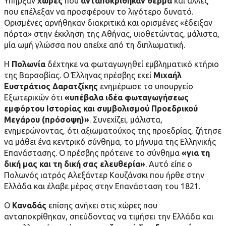
Υπήρξαν
χώρες
που
ανταποκρίθηκαν θερμά
και άλλες
που επέλεξαν να προσφέρουν το λιγότερο δυνατό.
Ορισμένες αρνήθηκαν διακριτικά και ορισμένες «έδειξαν
πόρτα» στην έκκληση της Αθήνας, υιοθετώντας, μάλιστα,
μία ωμή γλώσσα που απείχε από τη διπλωματική.
Η
Πολωνία
δέχτηκε να φωταγωγηθεί εμβληματικό κτήριο
της Βαρσοβίας. Ο Έλληνας πρέσβης εκεί
Μιχαήλ
Ευστράτιος Δαρατζίκης
ενημέρωσε το υπουργείο
Εξωτερικών ότι
«υπέβαλα ιδέα φωταγωγήσεως
εμφόρτου Ιστορίας και συμβολισμού Προεδρικού
Μεγάρου (πρόσοψη)»
. Συνεχίζει, μάλιστα,
ενημερώνοντας, ότι αξιωματούχος της προεδρίας, ζήτησε
να μάθει ένα κεντρικό σύνθημα, το μήνυμα της Ελληνικής
Επανάστασης. Ο πρέσβης πρότεινε το σύνθημα
«για τη
δική μας και τη δική σας ελευθερία»
. Αυτό είπε ο
Πολωνός ιατρός Αλεξάντερ Κουζάνσκι που ήρθε στην
Ελλάδα και έλαβε μέρος στην Επανάσταση του 1821.
Ο
Καναδάς
επίσης ανήκει στις χώρες που
ανταποκρίθηκαν, σπεύδοντας να τιμήσει την Ελλάδα και