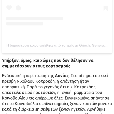
Η δημοσίευση κοινοποιήθηκε από το χρήστη Griech. Generalkonsulat in MUC (@greeceinmunich)
Υπήρξαν, όμως, και χώρες που δεν θέλησαν να
συμμετάσχουν στους εορτασμούς
Ενδεικτική η περίπτωση της
Δανίας
. Στο αίτημα του εκεί
πρέσβη Νικόλαου Κοτροκόη, η απάντηση ήταν
απορριπτική. Παρά το γεγονός ότι ο κ. Κοτροκόης
απέστειλε σειρά προτάσεων, η Γενική Γραμματεία του
Κοινοβουλίου τις απέρριψε όλες. Συγκεκριμένα απάντησε
ότι το Κοινοβούλιο υψώνει σημαίες ξένων κρατών μονάχα
κατά τη διάρκεια επισκέψεων ξένων ηγετών. Αρνήθηκε