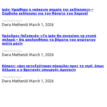
Ιράν: Υψώθηκε η «κόκκινη σημαία της εκδίκησης» –
Σύμβολο εκδίκησης για τον θάνατο του Χαμενεΐ
5 MONTHS AGO
Dwra Metheniti
March 1, 2026
Πρόεδρος Πεζεσκιάν: «Το Ιράν θα συνεχίσει να χτυπά
σκληρά – Θα ακολουθήσει τα βήματα του ανώτατου
ηγέτη μας!»
5 MONTHS AGO
Dwra Metheniti
March 1, 2026
Κύπρος: «Δεν εκτοξεύτηκαν πύραυλοι προς το νησί, όπως
δήλωσε ο ο Βρετανός υπουργός Αμυνας!»
5 MONTHS AGO
Dwra Metheniti
March 1, 2026