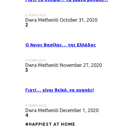
6 YEARS AGO
Dwra Metheniti
October 31, 2020
2
Ο Άγιος Βασίλης… της Ελλάδας
6 YEARS AGO
Dwra Metheniti
November 27, 2020
3
Γιατί… είναι θεϊκό, να αγαπάς!
6 YEARS AGO
Dwra Metheniti
December 1, 2020
4
#HAPPIEST AT HOME