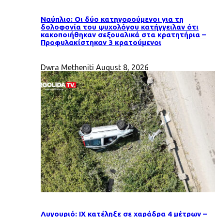
Ναύπλιο: Οι δύο κατηγορούμενοι για τη
δολοφονία του ψυχολόγου κατήγγειλαν ότι
κακοποιήθηκαν σεξουαλικά στα κρατητήρια –
Προφυλακίστηκαν 3 κρατούμενοι
Dwra Metheniti
August 8, 2026
Λυγουριό: ΙΧ κατέληξε σε χαράδρα 4 μέτρων –