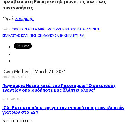
πρεσβεία στη Ρώμη έχει ήδη κάνει τις σχετικές
συνεννοήσεις.
Πηγή:
zougla.gr
TAGS :
200 ΧΡΌΝΙΑ
ELLADA
KOSMOS
ΕΛΛΗΝΙΚΆ ΧΡΏΜΑΤΑ
ΕΛΛΗΝΙΚΉ
ΕΠΑΝΆΣΤΑΣΗ
ΕΛΛΗΝΙΚΉ ΣΗΜΑΊΑ
ΕΜΒΛΗΜΑΤΙΚΆ ΚΤΉΡΙΑ
Dwra Metheniti
March 21, 2021
PREVIOUS ARTICLE
Παγκόσμια Ημέρα κατά του Ρατσισμού: ”Ο ρατσισμός
εναντίον οποιουδήποτε μας βλάπτει όλους”
NEXT ARTICLE
ΙΣΑ: Έκτακτη σύσκεψη για την ενσωμάτωση των ιδιωτών
γιατρών στο ΕΣΥ
ΔΕΙΤΕ ΕΠΙΣΗΣ