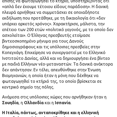
επίσης να φωταγωγήσει το κτήριο, υποστηρίζοντας ότι
«απλά δεν έχουμε τέτοιου είδους παράδοση». Η δανική
πλευρά αρνήθηκε να συμμετάσχει σε οποιαδήποτε
εκδήλωση που προτάθηκε, με τη δικαιολογία ότι «δεν
υπάρχει αρκετός χρόνος». Χαρακτήρισε, μάλιστα, την
επέτειο των 200 ετών «πολιτικό γεγονός, με το οποίο δεν
ασχολείται». Ο Έλληνας πρεσβευτής ετοίμασε
βιντεοσκοπημένο μήνυμα για τους Δανούς
δημοσιογράφους και τις υπόλοιπες πρεσβείες στην
Κοπεγχάγη. Επιχείρησε να συνεργαστεί με το Ελληνικό
Ινστιτούτο Δανίας, αλλά και να δημιουργήσει ένα βίντεο
με παιδιά Ελλήνων νέο-μεταναστών. Τα δανικά ανάκτορα
δεν απάντησαν. Εν τέλει, απευθύνθηκε στην Ένωση
Βιομηχανιών, η οποία ήταν η μόνη που δέχθηκε να
φωταγωγηθεί το κτήριό της, το οποίο βρίσκεται σε
κεντρικό σημείο της πόλης.
Ανάμεσα στις υπόλοιπες χώρες που αρνήθηκαν ήταν η
Σουηδία
, η
Ολλανδία
και η
Ισπανία
.
Η Ιταλία, πάντως, ανταποκρίθηκε και η ελληνική