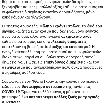
θύματα του ρατσισμού, των φυλετικών διακρίσεων, της
ξενοφοβίας και της μισαλλοδοξίας καθώς ο ρατσισμός και
οι φυλετικές διακρίσεις εναντίον οποιουδήποτε, μόνο
κακό κάνουν και πληγώνουν.
Ο Ύπατος Αρμοστής,
Φίλιπο Γκράντι
στέλνει το δικό του
μήνυμα και ζητά έναν
κόσμο
που δεν είναι μόνο ενάντια
στον ρατσισμό, αλλά είναι ενεργά
αντιρατσιστικός
καθώς ο ρατσισμός και οι
φυλετικές διακρίσεις
αποτελούν τη βασική αιτία
δίωξης
και
εκτοπισμού
. Η
ενεργή καταπολέμηση του ρατσισμού και των φυλετικών
διακρίσεων μπορεί να συμβάλει στην αποτροπή αυτού
όπως και να μειώσει τις
επικίνδυνες διακρίσεις
και τον
στιγματισμό
που αντιμετωπίζουν πολύ συχνά πρόσφυγες
στις χώρες ασύλου τους.
Σύμφωνα με τον Φίλιπο Γκράντι, την χρονιά που πέρασε
είδαμε τον
θανατηφόρο αντίκτυπο
της πανδημίας
COVID-19
. Όμως για πολλά χρόνια, η μάστιγα του
ρατσισμού έχει
καταστρέψει πολλές ζωές
με
τραγικές
συνέπειες
.