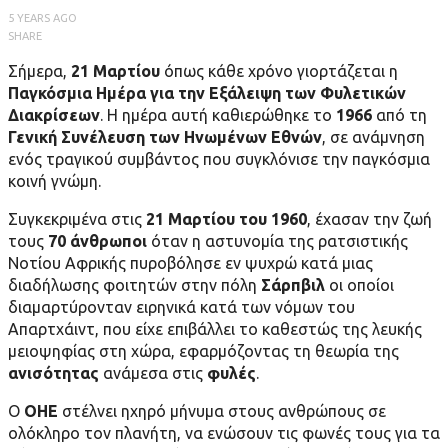
5 YEARS AGO
SHARE
Σήμερα,
21 Μαρτίου
όπως κάθε χρόνο γιορτάζεται η
Παγκόσμια Ημέρα για την Εξάλειψη των Φυλετικών
Διακρίσεων
. Η ημέρα αυτή καθιερώθηκε το
1966
από τη
Γενική Συνέλευση των Ηνωμένων Εθνών
, σε ανάμνηση
ενός τραγικού συμβάντος που συγκλόνισε την παγκόσμια
κοινή γνώμη.
Συγκεκριμένα στις
21 Μαρτίου του 1960
, έχασαν την ζωή
τους
70 άνθρωποι
όταν η αστυνομία της ρατσιστικής
Νοτίου Αφρικής πυροβόλησε εν ψυχρώ κατά μιας
διαδήλωσης φοιτητών στην πόλη
Σάρπβιλ
οι οποίοι
διαμαρτύρονταν ειρηνικά κατά των νόμων του
Απαρτχάιντ, που είχε επιβάλλει το καθεστώς της λευκής
μειοψηφίας στη χώρα, εφαρμόζοντας τη θεωρία της
ανισότητας
ανάμεσα στις
φυλές
.
Ο
ΟΗΕ
στέλνει ηχηρό μήνυμα στους ανθρώπους σε
ολόκληρο τον πλανήτη, να ενώσουν τις φωνές τους για τα