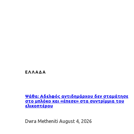
ΕΛΛΑΔΑ
Ψάθα: Αδελφός αντιδημάρχου δεν σταμάτησε
στο μπλόκο και «έπεσε» στα συντρίμμια του
ελικοπτέρου
Dwra Metheniti
August 4, 2026