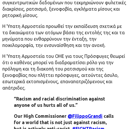
συγκεντρωτικών δεδομένων που τεκμηριώνουν φυλετικές
διακρίσεις, ρατσισμό, ξενοφοβία, εγκλήματα μίσους και
ρητορική μίσους.
Η Ύπατη Αρμοστεία προωθεί την εκπαίδευση σχετικά με
τα δικαιώματα των ατόμων βάσει της εντολής της και τα
μηνύματα που ενθαρρύνουν την ένταξη, την
ποικιλομορφία, την ενσυναίσθηση και την ανοχή.
Η Ύπατη Αρμοστεία του ΟΗΕ για τους Πρόσφυγες θεωρεί
ότι ο καθένας μπορεί να διαδραματίσει ρόλο για την
πρόληψη και τη διακοπή του ρατσισμού και της
ξενοφοβίας που πλήττει πρόσφυγες, αιτούντες άσυλο,
εσωτερικά εκτοπισμένους, επαναπατριζόμενους και
απάτριδες.
“Racism and racial discrimination against
anyone of us hurts all of us.”
Our High Commissioner
@FilippoGrandi
calls
for a world that is not just against racism,
but is actively anti-racist.
#FIGHTRacism