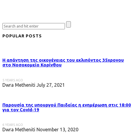
POPULAR POSTS
Η απάντηση της οικογένειας του εκλιπόντος 35χρονου
στo Νοσοκομείο Κορίνθου
5 YEARS AGO
Dwra Metheniti
July 27, 2021
Παρουσία της υπουργού Παιδείας η ενημέρωση στις 18:00
για τον Covid-19
6 YEARS AGO
Dwra Metheniti
November 13, 2020