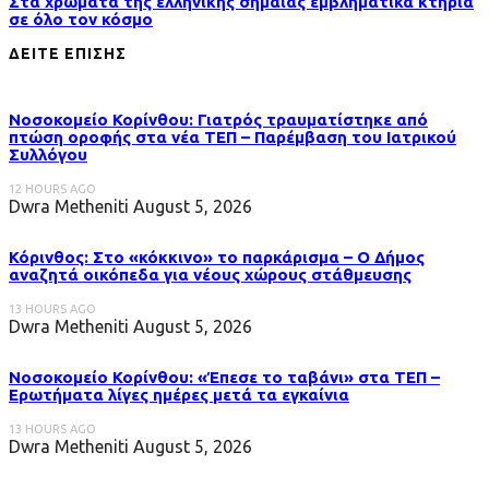
Στα χρώματα της ελληνικής σημαίας εμβληματικά κτήρια
σε όλο τον κόσμο
ΔΕΙΤΕ ΕΠΙΣΗΣ
Νοσοκομείο Κορίνθου: Γιατρός τραυματίστηκε από
πτώση οροφής στα νέα ΤΕΠ – Παρέμβαση του Ιατρικού
Συλλόγου
12 HOURS AGO
Dwra Metheniti
August 5, 2026
Κόρινθος: Στο «κόκκινο» το παρκάρισμα – Ο Δήμος
αναζητά οικόπεδα για νέους χώρους στάθμευσης
13 HOURS AGO
Dwra Metheniti
August 5, 2026
Νοσοκομείο Κορίνθου: «Έπεσε το ταβάνι» στα ΤΕΠ –
Ερωτήματα λίγες ημέρες μετά τα εγκαίνια
13 HOURS AGO
Dwra Metheniti
August 5, 2026