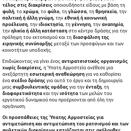
τέλος στις διακρίσεις
οποιουδήποτε είδους με βάση τη
φυλή
, το
χρώμα
, το
φύλο
, τη
γλώσσα
, τη
θρησκεία
, την
πολιτική
ή άλλη γνώμη
, την
εθνική ή κοινωνική
προέλευση
, την
ιδιοκτησία
, τη
γέννηση
, την
αναπηρία
,
την
ηλικία ή άλλη κατάσταση
στο κέντρο δράσης για την
πρόληψη του εκτοπισμού και τη
διασφάλιση της
ειρηνικής συνύπαρξης
μεταξύ των προσφύγων και των
κοινοτήτων υποδοχής.
Επιδιώκοντας να γίνει ένας
αντιρατσιστικός οργανισμός
χωρίς διακρίσεις
, η Ύπατη Αρμοστεία ανέθεσε μια
ανεξάρτητη
εσωτερική αναθεώρηση
για να καθορίσει
ένα
σχέδιο δράσης
για αυτό το έργο και τη δημιουργία
μιας
συμβουλευτικής ομάδας
για την
ένταξη
, τη
διαφορετικότητα
και την
ισότητα
των μελών του
εργατικού δυναμικού που προέρχονται από όλη την
οργάνωση.
Οι προσπάθειες της Ύπατης Αρμοστείας για
αντιμετώπιση και αντιμετώπιση του ρατσισμού και των
φυλετικών διακρίσεων εστιάζονται στις ακόλουθες