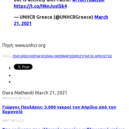
https://t.co/HknJuslSk4
— UNHCR Greece (@UNHCRGreece)
March
21, 2021
Πηγή: www.unhcr.org
TAGS :
FEATURED
ΟΗΕ
ΠΑΓΚΌΣΜΙΑ ΗΜΈΡΑ
ΡΑΤΣΙΣΜΌΣ
ΎΠΑΤΟΣ ΑΡΜΟΣΤΉΣ
Dwra Metheniti
March 21, 2021
PREVIOUS ARTICLE
Γιώργος Παυλάκης: 3.000 νεκροί τον Απρίλιο από τον
Κορονοϊό
NEXT ARTICLE