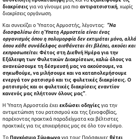
διακρίσεις
για να γίνουμε μια πιο
αντιρατσιστική
, χωρίς
διακρίσεις οργάνωση.
Και συνεχίζει ο Ύπατος Αρμοστής, λέγοντας:
”Να
διασφαλίσω ότι η Ύπατη Αρμοστεία είναι ένας
οργανισμός όπου η πολυμορφία δεν εκτιμάται μόνο, αλλά
όπου κάθε συνάδελφος αισθάνεται ότι βλέπει, ακούει και
εκπροσωπείται
.
Φέτος στη Διεθνή Ημέρα για την
Εξάλειψη των Φυλετικών Διακρίσεων, καλώ όλους να
ανανεώσουμε τη δέσμευσή μας να ακούσουμε, να
σηκωθούμε, να μιλήσουμε και να καταπολεμήσουμε
ενεργά τον ρατσισμό και τις φυλετικές διακρίσεις. Ο
ρατσισμός και οι φυλετικές διακρίσεις εναντίον
κανενός μας πλήττουν όλους μας”
.
Η Ύπατη Αρμοστεία έχει
εκδώσει οδηγίες
για την
αντιμετώπιση του ρατσισμού και της ξενοφοβίας,
παρέχοντας πρακτικά παραδείγματα και βέλτιστες
πρακτικές για τις επιχειρήσεις μας σε όλο τον κόσμο.
Το
Παγκόσμιο Σύμφωνο
για τους Πρόσφυγες
θέτει