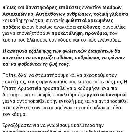
Βίαιες
και
θανατηφόρες επιθέσεις
εναντίον
Μαύρων
,
Ασιατικών
και
Αυτόχθονων ανθρώπων
,
τοξική γλώσσα
και καθημερινές και συνεχείς
φυλετικά χρεωμένες
πράξεις
έχουν δικαίως αναγκάσει
επώδυνες
συνομιλίες
για να επανεξετάσουν
προκατάληψη
,
προνόμια
, τον
τρόπο που βλέπουμε τον κόσμο και το πώς ενεργούμε.
Η αποτυχία εξάλειψης των φυλετικών διακρίσεων θα
συνεχίσει να αναγκάζει αθώους ανθρώπους να φύγουν
και να φοβούνται τη ζωή τους.
Πρέπει όλοι να σταματήσουμε και να σκεφτούμε τον
εαυτό μας, τους οργανισμούς μας και τις ενέργειές μας. Η
Ύπατη Αρμοστεία προσπαθεί να οικοδομήσει ένα πιο
διαφορετικό και χωρίς αποκλεισμούς
εργατικό δυναμικό
για να ανταποκριθεί στην εντολή μας και να ανταποκριθεί
στις ανάγκες των εκτοπισμένων και απάτριδων σε όλο
τον κόσμο.
Εργαζόμαστε για να γνωρίσουμε καλύτερα την
ασυνείδητη προκατάληψή
μας και να
εξαλείψουμε τις