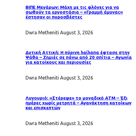
ΒΙΠΕ Μεγάρων: Μάχη με τις φλόγες για να
σωθούν τα εργοστάσια – «Γραμμή άμυνας»
έστησαν οι πυροσβέστες
Dwra Metheniti
August 3, 2026
Δυτική Αττική: Η πύρινη λαίλαπα έφτασε στην
Ψάθα – Ζημιές σε πάνω από 20 σπίτια – Αγωνία
για κατοίκους και περιουσίες
Dwra Metheniti
August 3, 2026
Λυγουριό: «Στέρεψε» το μοναδικό ΑΤΜ – Έξι
ημέρες χωρίς μετρητά – Αγανάκτηση κατοίκων
και επισκεπτών
Dwra Metheniti
August 3, 2026