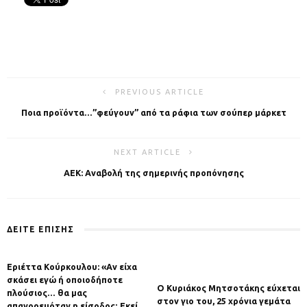
PREVIOUS ARTICLE
Ποια προϊόντα…”φεύγουν” από τα ράφια των σούπερ μάρκετ
NEXT ARTICLE
AEK: Αναβολή της σημερινής προπόνησης
ΔΕΙΤΕ ΕΠΙΣΗΣ
Εριέττα Κούρκουλου: «Αν είχα
σκάσει εγώ ή οποιοδήποτε
Ο Κυριάκος Μητσοτάκης εύχεται
πλούσιος… θα μας
στον γιο του, 25 χρόνια γεμάτα
απαγορευόταν η είσοδος; Εκεί