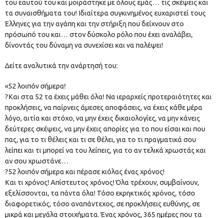
του εαυτού του και μοιράστηκε με όλους εμάς… τις σκέψεις και
τα συναισθήματα του! Ιδιαίτερα συγκινημένος ευχαριστεί τους
Έλληνες για την αγάπη και την στήριξη που δείχνουν στο
πρόσωπό του και… στον δύσκολο ρόλο που έχει αναλάβει,
δίνοντάς του δύναμη να συνεχίσει και να παλέψει!
Δείτε αναλυτικά την ανάρτησή του:
«52 λοιπόν σήμερα!
?Και στα 52 τα έχεις μάθει όλα! Να ιεραρχείς προτεραιότητες και
προκλήσεις, να παίρνεις άμεσες αποφάσεις, να έχεις κάθε μέρα
λόγο, αιτία και στόχο, να μην έχεις δικαιολογίες, να μην κάνεις
δεύτερες σκέψεις, να μην έχεις απορίες για το που είσαι και που
πας, για το τι θέλεις και τι σε θέλει, για το τι πραγματικά σου
λείπει και τι μπορεί να του λείπεις, για το αν τελικά χρωστάς και
αν σου χρωστάνε…
?52 λοιπόν σήμερα και πέρασε κιόλας ένας χρόνος!
Και τι χρόνος! Απίστευτος χρόνος! Όλα τρέχουν, συμβαίνουν,
εξελίσσονται, τα πάντα όλα! Τόσο εκρηκτικός χρόνος, τόσο
διαφορετικός, τόσο αναπάντεχος, σε προκλήσεις ευθύνης, σε
μικρά και μεγάλα στοιχήματα. Ένας χρόνος, 365 ημέρες που τα