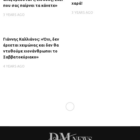
χαρά!
που σας παίρνει τα κάνετε»
3 YEARS AGO
3 YEARS AGO
Γιάννης Καλλιάνος: «Όχι, δεν
έρχεται χειμώνας και δεν θα
ντυθούμε χιονάνθρωποι το
Σαββατοκύριακο»
4 YEARS AGO