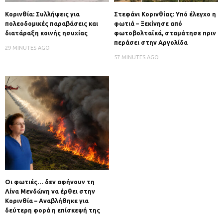
Κορινθία: Συλλήψεις για
Στεφάνι Κορινθίας: Υπό έλεγχο η
πολεοδομικές παραβάσεις και
φωτιά – Ξεκίνησε από
διατάραξη κοινής ησυχίας
φωτοβολταϊκά, σταμάτησε πριν
περάσει στην Αργολίδα
29 MINUTES AGO
57 MINUTES AGO
Οι φωτιές… δεν αφήνουν τη
Λίνα Μενδώνη να έρθει στην
Κορινθία – Αναβλήθηκε για
δεύτερη φορά η επίσκεψή της