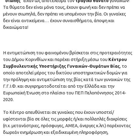
‘
‘σιωπής
” είχαν ως αποτέλεσμα τον
τραγικό θάνατο
γυναικών!
Τα θύματα δεν είναι μόνα τους, έχουν φωνή και δεν πρέπει να
μένουν σιωπηλά, δεν πρέπει να υπομένουν την βία. Οι γυναίκες
δεν είναι αντικείμενα… έχουν συναισθήματα, άποψη και
δικαιώματα!
Η αντιμετώπιση του φαινομένου βρίσκεται στις προτεραιότητες
του Δήμου Κορινθίων και παρέχει στήριξη μέσω του
Κέντρου
Συμβουλευτικής Υποστήριξης Γυναικών-Θυμάτων Βίας
, το
οποίο αποτελεί μέρος του δικτύου υποστηρικτικών δομών για
την πρόληψη και αντιμετώπιση της βίας κατά των γυναικών της
Γ.Γ.Ι.Φ. και συγχρηματοδοτείται από την Ελλάδα και την
Ευρωπαϊκή Ένωση στο πλαίσιο του ΠΕΠ Πελοπόννησος 2014-
2020.
Το Κέντρο απευθύνεται σε γυναίκες που έχουν υποστεί/
υφίστανται βία σε όλες τις μορφές ή/και πολλαπλές διακρίσεις
(π.χ. μετανάστριες, πρόσφυγες, ΑΜΕΑ, άνεργες κ.λπ.) παρέχοντας
δωρεάν ενημέρωση και εξειδικευμένη πληροφόρηση,