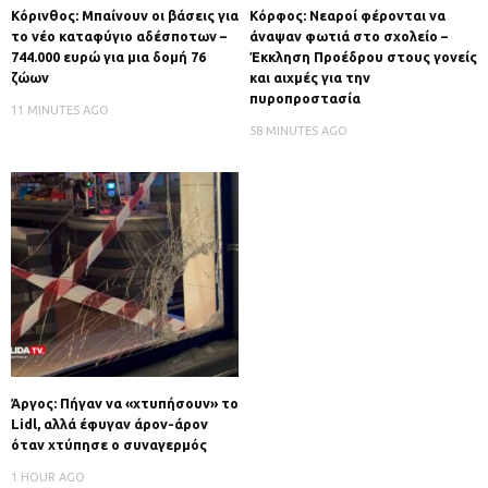
Κόρινθος: Μπαίνουν οι βάσεις για
Κόρφος: Νεαροί φέρονται να
το νέο καταφύγιο αδέσποτων –
άναψαν φωτιά στο σχολείο –
744.000 ευρώ για μια δομή 76
Έκκληση Προέδρου στους γονείς
ζώων
και αιχμές για την
πυροπροστασία
11 MINUTES AGO
58 MINUTES AGO
Άργος: Πήγαν να «χτυπήσουν» το
Lidl, αλλά έφυγαν άρον-άρον
όταν χτύπησε ο συναγερμός
1 HOUR AGO