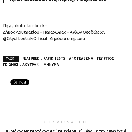
Πηγή photo: facebook –
Δήμος Λουτρακίου – Περαχώρας – Αγίων Θεοδώρων
@CityofLoutrakiOfficial · Δημόσια υπηρεσία
FEATURED
RAPID TESTS
ΑΠΟΤΈΛΕΣΜΑ
ΓΕΏΡΓΙΟΣ
TAGS :
ΓΚΙΏΝΗΣ
ΛΟΥΤΡΆΚΙ
ΜΗΝΥΜΑ
PREVIOUS ARTICLE
Κυριάκος Μητσοτάκης: Ας “τσικνίσουμε” μόνο με την οικογένειά