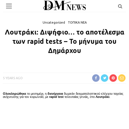
Uncategorized
ΤΟΠΙΚΑ ΝΕΑ
Λουτράκι: Διψήφιο… το αποτέλεσμα
των rapid tests – Το μήνυμα του
Δημάρχου
5 YEARS AGO
Ολοκληρώθηκε
το μεσημέρι, η
διενέργεια
δωρεάν δειγματοληπτικού ελέγχου ταχείας
ανίχνευσης για τον κορωνοϊό, με
rapid test
τελευταίας γενιάς, στο
Λουτράκι
.