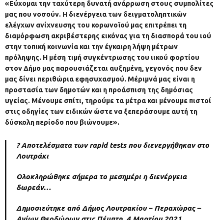
«Εύχομαι την ταχύτερη δυνατή ανάρρωση στους συμπολίτες
μας που νοσούν. Η διενέργεια των δειγματοληπτικών
ελέγχων ανίχνευσης του κορωνοϊού μας επιτρέπει τη
διαμόρφωση ακριβέστερης εικόνας για τη διασπορά του ιού
στην τοπική κοινωνία και την έγκαιρη λήψη μέτρων
πρόληψης. Η μέση τιμή συγκέντρωσης του ιικού φορτίου
στον Δήμο μας παρουσιάζεται αυξημένη, γεγονός που δεν
μας δίνει περιθώρια εφησυχασμού. Μέριμνά μας είναι η
προστασία των δημοτών και η προάσπιση της δημόσιας
υγείας. Μένουμε σπίτι, τηρούμε τα μέτρα και μένουμε πιστοί
στις οδηγίες των ειδικών ώστε να ξεπεράσουμε αυτή τη
δύσκολη περίοδο που βιώνουμε».
? Αποτελέσματα των rapid tests που διενεργήθηκαν στο
Λουτράκι
Ολοκληρώθηκε σήμερα το μεσημέρι η διενέργεια
δωρεάν…
Δημοσιεύτηκε από
Δήμος Λουτρακίου – Περαχώρας –
Αγίων Θεοδώρων
στις
Πέμπτη, 4 Μαρτίου 2021