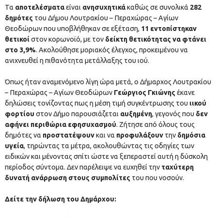
Τα
αποτελέσματα
είναι
ανησυχητικά
καθώς σε συνολικά
282
δημότες
του Δήμου Λουτρακίου – Περαχώρας – Αγίων
Θεοδώρων που υποβλήθηκαν σε εξέταση,
11 εντοπίστηκαν
θετικοί
στον κορωνοϊό, με τον
δείκτη θετικότητας να φτάνει
στο 3,9%
. Ακολούθησε μοριακός έλεγχος, προκειμένου να
ανιχνευθεί η πιθανότητα μετάλλαξης του ιού.
Όπως ήταν αναμενόμενο λίγη ώρα μετά, ο Δήμαρχος Λουτρακίου
– Περαχώρας – Αγίων Θεοδώρων
Γεώργιος Γκιώνης
έκανε
δηλώσεις τονίζοντας πως η μέση τιμή συγκέντρωσης του
ιικού
φορτίου
στον Δήμο παρουσιάζεται
αυξημένη
, γεγονός που
δεν
αφήνει περιθώρια εφησυχασμού
. Ζήτησε από όλους τους
δημότες να
προστατέψουν
και να
προφυλάξουν
την
δημόσια
υγεία
, τηρώντας τα μέτρα, ακολουθώντας τις οδηγίες των
ειδικών και μένοντας σπίτι ώστε να ξεπεραστεί αυτή η δύσκολη
περίοδος σύντομα. Δεν παρέλειψε να ευχηθεί την
ταχύτερη
δυνατή ανάρρωση στους συμπολίτες
του που νοσούν.
Δείτε την δήλωση του Δημάρχου: